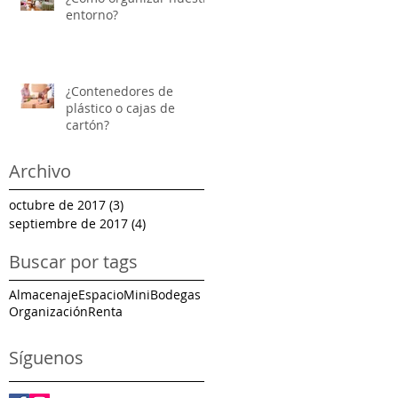
entorno?
¿Contenedores de
plástico o cajas de
cartón?
Archivo
octubre de 2017
(3)
3 entradas
septiembre de 2017
(4)
4 entradas
Buscar por tags
Almacenaje
Espacio
MiniBodegas
Organización
Renta
Síguenos